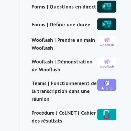
Travail
Forms
Forms | Questions en direct
via
de
|
Col.NET
classe
Questions
Forms
Forms | Définir une durée
en
|
direct
Définir
Wooflash
Wooflash | Prendre en main
une
|
Wooflash
durée
Prendre
en
Wooflash
Wooflash | Démonstration
main
|
de Wooflash
Wooflash
Démonstration
de
Teams
Teams | Fonctionnement de
Wooflash
|
la transcription dans une
Fonctionnement
réunion
de
la
Procédure
Procédure | Col.NET | Cahier
transcription
|
des résultats
dans
Col.NET