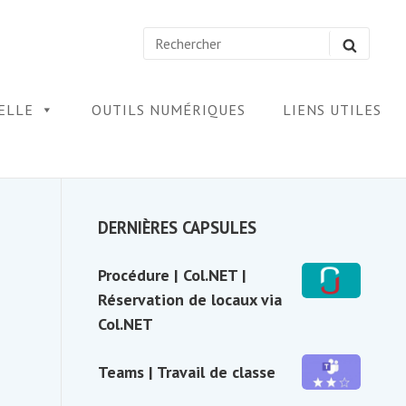
Search
SEARC
for:
IELLE
OUTILS NUMÉRIQUES
LIENS UTILES
Sidebar
DERNIÈRES CAPSULES
Widget
Procédure
Procédure | Col.NET |
Area
|
Réservation de locaux via
Col.NET
Col.NET
|
Réservation
Teams
Teams | Travail de classe
de
|
locaux