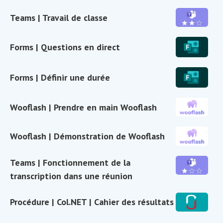
Col.NET
|
Teams
Teams | Travail de classe
Réservation
|
de
Travail
Forms
Forms | Questions en direct
locaux
de
|
via
classe
Questions
Col.NET
Forms
Forms | Définir une durée
en
|
direct
Définir
Wooflash
Wooflash | Prendre en main Wooflash
une
|
durée
Prendre
Wooflash
Wooflash | Démonstration de Wooflash
en
|
main
Démonstratio
Teams
Teams | Fonctionnement de la
Wooflash
de
|
transcription dans une réunion
Wooflash
Fonctionneme
de
Procédure
Procédure | Col.NET | Cahier des résultats
la
|
transcription
Col.NET