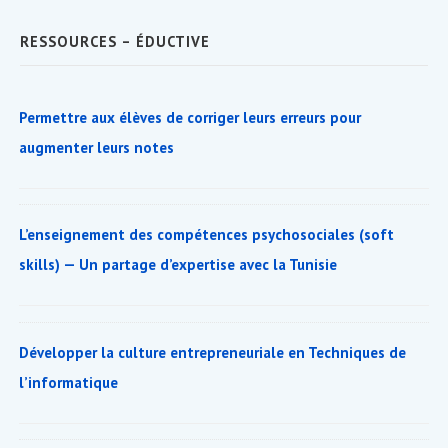
dans
|
RESSOURCES – ÉDUCTIVE
une
Cahier
réunion
des
résultats
Permettre aux élèves de corriger leurs erreurs pour
augmenter leurs notes
L’enseignement des compétences psychosociales (soft
skills) — Un partage d’expertise avec la Tunisie
Développer la culture entrepreneuriale en Techniques de
l’informatique