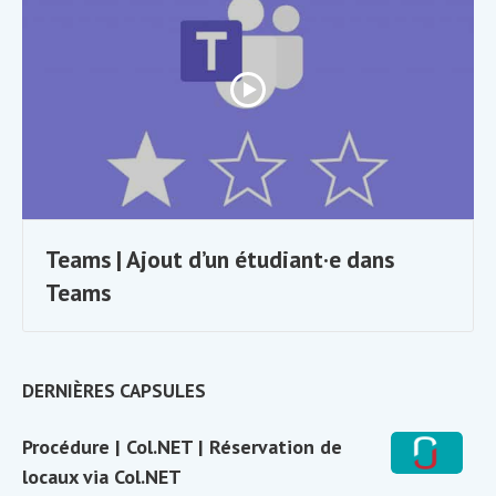
Teams | Ajout d’un étudiant·e dans
Teams
Sidebar
DERNIÈRES CAPSULES
Widget
Procédure
Procédure | Col.NET | Réservation de
Area
|
locaux via Col.NET