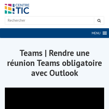
Skip
to
content
Search
SEA
for:
Site
MENU
Navigation
Teams | Rendre une
réunion Teams obligatoire
avec Outlook