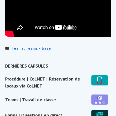
Teams
,
Teams - base
Sidebar
DERNIÈRES CAPSULES
Widget
Procédure
Procédure | Col.NET | Réservation de
Area
|
locaux via Col.NET
Col.NET
|
Teams
Teams | Travail de classe
Réservation
|
de
Travail
Forms
Forms | Questions en direct
locaux