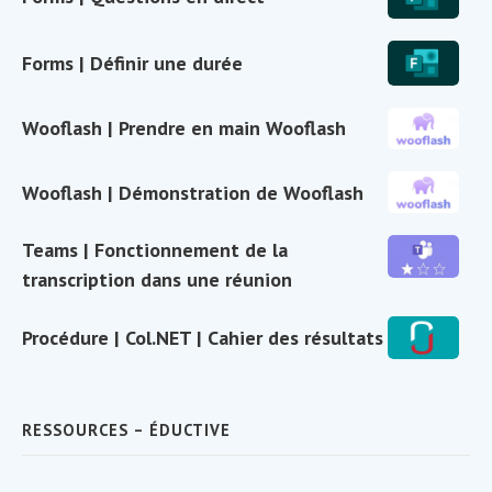
de
|
via
classe
Questions
Col.NET
Forms
Forms | Définir une durée
en
|
direct
Définir
Wooflash
Wooflash | Prendre en main Wooflash
une
|
durée
Prendre
Wooflash
Wooflash | Démonstration de Wooflash
en
|
main
Démonstratio
Teams
Teams | Fonctionnement de la
Wooflash
de
|
transcription dans une réunion
Wooflash
Fonctionneme
de
Procédure
Procédure | Col.NET | Cahier des résultats
la
|
transcription
Col.NET
dans
|
RESSOURCES – ÉDUCTIVE
une
Cahier
réunion
des
résultats