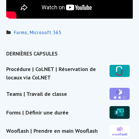
Forms
,
Microsoft 365
Sidebar
DERNIÈRES CAPSULES
Widget
Procédure
Procédure | Col.NET | Réservation de
Area
|
locaux via Col.NET
Col.NET
|
Teams
Teams | Travail de classe
Réservation
|
de
Travail
Forms
Forms | Définir une durée
locaux
de
|
via
classe
Définir
Col.NET
Wooflash
Wooflash | Prendre en main Wooflash
une
|