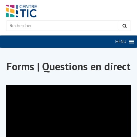
Skip
to
content
Search
SEA
for:
Site
MENU
Navigation
Forms | Questions en direct