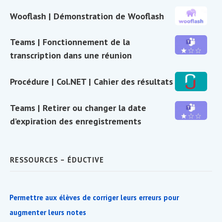
durée
Prendre
Wooflash
Wooflash | Démonstration de Wooflash
en
|
main
Démonstratio
Teams
Teams | Fonctionnement de la
Wooflash
de
|
transcription dans une réunion
Wooflash
Fonctionneme
de
Procédure
Procédure | Col.NET | Cahier des résultats
la
|
transcription
Col.NET
Teams
Teams | Retirer ou changer la date
dans
|
|
d’expiration des enregistrements
une
Cahier
Retirer
réunion
des
ou
résultats
changer
RESSOURCES – ÉDUCTIVE
la
date
d’expiration
Permettre aux élèves de corriger leurs erreurs pour
des
augmenter leurs notes
enregistremen