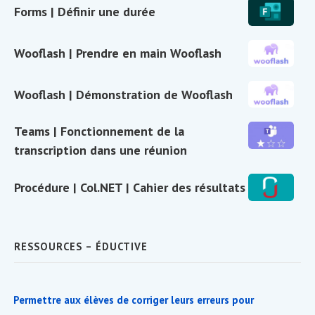
Col.NET
Forms
Forms | Définir une durée
en
|
direct
Définir
Wooflash
Wooflash | Prendre en main Wooflash
une
|
durée
Prendre
Wooflash
Wooflash | Démonstration de Wooflash
en
|
main
Démonstratio
Teams
Teams | Fonctionnement de la
Wooflash
de
|
transcription dans une réunion
Wooflash
Fonctionneme
de
Procédure
Procédure | Col.NET | Cahier des résultats
la
|
transcription
Col.NET
dans
|
RESSOURCES – ÉDUCTIVE
une
Cahier
réunion
des
résultats
Permettre aux élèves de corriger leurs erreurs pour