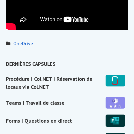
OneDrive
Sidebar
DERNIÈRES CAPSULES
Widget
Procédure
Procédure | Col.NET | Réservation de
Area
|
locaux via Col.NET
Col.NET
|
Teams
Teams | Travail de classe
Réservation
|
de
Travail
Forms
Forms | Questions en direct
locaux
de
|
via
classe
Questions