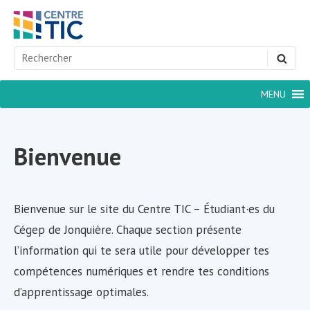
Skip
to
content
Search
SEA
for:
Site
MENU
Navigation
Bienvenue
Bienvenue sur le site du Centre TIC – Étudiant·es du
Cégep de Jonquière. Chaque section présente
l’information qui te sera utile pour développer tes
compétences numériques et rendre tes conditions
d’apprentissage optimales.