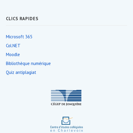
Footer
CLICS RAPIDES
Widget
Area
Microsoft 365
Col.NET
Moodle
Bibliothèque numérique
Quiz antiplagiat